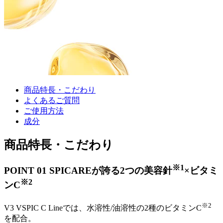
商品特長・こだわり
よくあるご質問
ご使用方法
成分
商品特長・こだわり
※1
POINT 01
SPICAREが誇る2つの美容針
×ビタミ
※2
ンC
※2
V3 VSPIC C Lineでは、水溶性/油溶性の2種のビタミンC
を配合。