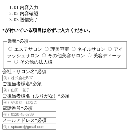
01
内容入力
02
内容確認
03
送信完了
*が付いている項目は必ずご入力ください。
業種
*
必須
エステサロン
理美容室
ネイルサロン
アイ
ラッシュサロン
その他美容サロン
美容ディーラ
ー
その他の法人様
会社・サロン名
*
必須
ご担当者様名
*
必須
ご担当者様名（ふりがな）
*
必須
電話番号
*
必須
メールアドレス
*
必須