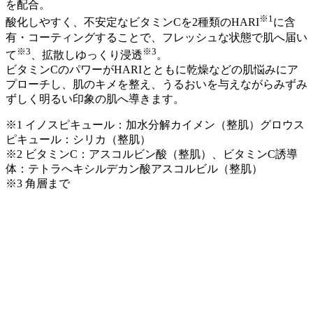
を配合。
※1
酸化しやすく、不安定なビタミンCを2種類のHARI
に含
有・コーティングすることで、フレッシュな状態で肌へ届い
※3
※3
て
、拡散しゆっくり浸透
。
ビタミンCのパワーがHARIとともに乾燥などの肌悩みにア
プローチし、肌のキメを整え、うるおいを与えながらみずみ
ずしく明るい印象の肌へ導きます。
※1 イノスピキュール：加水分解カイメン（整肌）グロウス
ピキュール：シリカ（整肌）
※2 ビタミンC：アスコルビン酸（整肌）、ビタミンC誘導
体：テトラへキシルデカン酸アスコルビル（整肌）
※3 角層まで