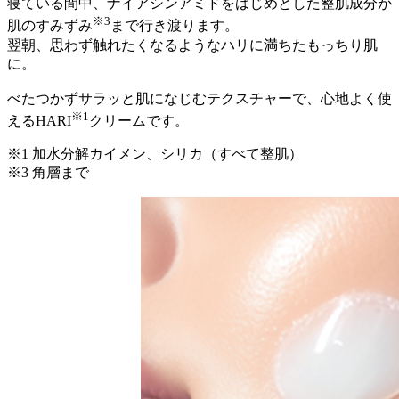
寝ている間中、ナイアシンアミドをはじめとした整肌成分が
※3
肌のすみずみ
まで行き渡ります。
翌朝、思わず触れたくなるようなハリに満ちたもっちり肌
に。
べたつかずサラッと肌になじむテクスチャーで、心地よく使
※1
えるHARI
クリームです。
※1 加水分解カイメン、シリカ（すべて整肌）
※3 角層まで