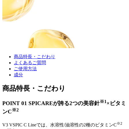
商品特長・こだわり
よくあるご質問
ご使用方法
成分
商品特長・こだわり
※1
POINT 01
SPICAREが誇る2つの美容針
×ビタミ
※2
ンC
※2
V3 VSPIC C Lineでは、水溶性/油溶性の2種のビタミンC