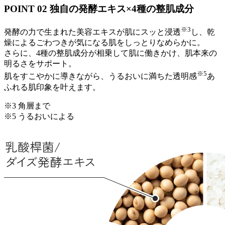
POINT 02
独自の発酵エキス×4種の整肌成分
※3
発酵の力で生まれた美容エキスが肌にスッと浸透
し、乾
燥によるごわつきが気になる肌をしっとりなめらかに。
さらに、4種の整肌成分が相乗して肌に働きかけ、肌本来の
明るさをサポート。
※5
肌をすこやかに導きながら、うるおいに満ちた透明感
あ
ふれる肌印象を叶えます。
※3 角層まで
※5 うるおいによる