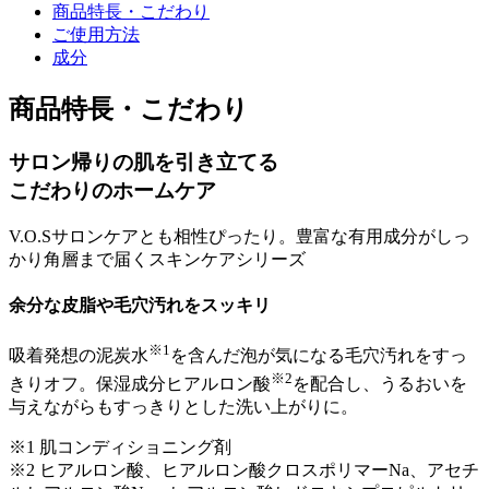
商品特長・こだわり
ご使用方法
成分
商品特長・こだわり
サロン帰りの肌を引き立てる
こだわりのホームケア
V.O.Sサロンケアとも相性ぴったり。豊富な有用成分がしっ
かり角層まで届くスキンケアシリーズ
余分な皮脂や毛穴汚れをスッキリ
※1
吸着発想の泥炭水
を含んだ泡が気になる毛穴汚れをすっ
※2
きりオフ。保湿成分ヒアルロン酸
を配合し、うるおいを
与えながらもすっきりとした洗い上がりに。
※1 肌コンディショニング剤
※2 ヒアルロン酸、ヒアルロン酸クロスポリマーNa、アセチ