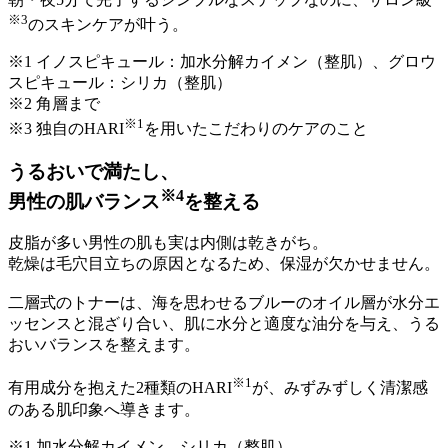
※3
のスキンケアが叶う。
※1 イノスピキュール：加水分解カイメン（整肌）、グロウ
スピキュール：シリカ（整肌）
※2 角層まで
※1
※3 独自のHARI
を用いたこだわりのケアのこと
うるおいで満たし、
※4
男性の肌バランス
を整える
皮脂が多い男性の肌も実は内側は乾きがち。
乾燥は毛穴目立ちの原因となるため、保湿が欠かせません。
二層式のトナーは、海を思わせるブルーのオイル層が水分エ
ッセンスと混ざり合い、肌に水分と適度な油分を与え、うる
おいバランスを整えます。
※1
有用成分を抱えた2種類のHARI
が、みずみずしく清潔感
のある肌印象へ導きます。
※1 加水分解カイメン、シリカ（整肌）