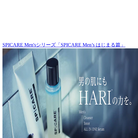
SPICARE Men'sシリーズ「SPICARE Men’s はじまる篇」