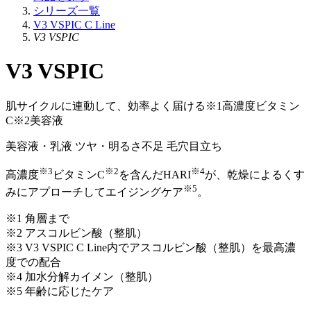
シリーズ一覧
V3 VSPIC C Line
V3 VSPIC
V3 VSPIC
肌サイクルに連動して、効率よく届ける※1高濃度ビタミン
C※2美容液
美容液・乳液
ツヤ・明るさ不足
毛穴目立ち
※3
※2
※4
高濃度
ビタミンC
を含んだHARI
が、乾燥によるくす
※5
みにアプローチしてエイジングケア
。
※1 角層まで
※2 アスコルビン酸（整肌）
※3 V3 VSPIC C Line内でアスコルビン酸（整肌）を最高濃
度での配合
※4 加水分解カイメン（整肌）
※5 年齢に応じたケア