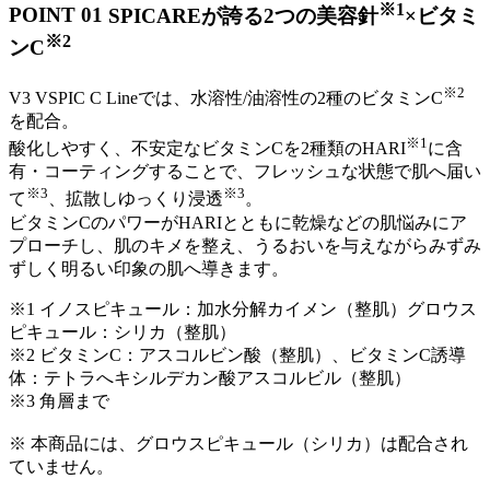
※1
POINT 01
SPICAREが誇る2つの美容針
×ビタミ
※2
ンC
※2
V3 VSPIC C Lineでは、水溶性/油溶性の2種のビタミンC
を配合。
※1
酸化しやすく、不安定なビタミンCを2種類のHARI
に含
有・コーティングすることで、フレッシュな状態で肌へ届い
※3
※3
て
、拡散しゆっくり浸透
。
ビタミンCのパワーがHARIとともに乾燥などの肌悩みにア
プローチし、肌のキメを整え、うるおいを与えながらみずみ
ずしく明るい印象の肌へ導きます。
※1 イノスピキュール：加水分解カイメン（整肌）グロウス
ピキュール：シリカ（整肌）
※2 ビタミンC：アスコルビン酸（整肌）、ビタミンC誘導
体：テトラへキシルデカン酸アスコルビル（整肌）
※3 角層まで
※ 本商品には、グロウスピキュール（シリカ）は配合され
ていません。