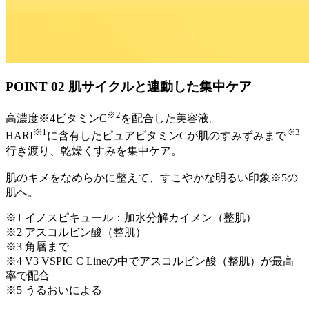
POINT 02
肌サイクルと連動した集中ケア
※2
高濃度※4ビタミンC
を配合した美容液。
※1
※3
HARI
に含有したピュアビタミンCが肌のすみずみまで
行き渡り、乾燥くすみを集中ケア。
肌のキメをなめらかに整えて、すこやかな明るい印象※5の
肌へ。
※1 イノスピキュール：加水分解カイメン（整肌）
※2 アスコルビン酸（整肌）
※3 角層まで
※4 V3 VSPIC C Lineの中でアスコルビン酸（整肌）が最高
率で配合
※5 うるおいによる